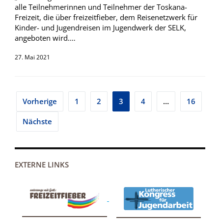
alle Teilnehmerinnen und Teilnehmer der Toskana-
Freizeit, die über freizeitfieber, dem Reisenetzwerk für
Kinder- und Jugendreisen im Jugendwerk der SELK,
angeboten wird.…
27. Mai 2021
Seitennummerierung
Vorherige
1
2
3
4
…
16
der
Nächste
Beiträge
EXTERNE LINKS