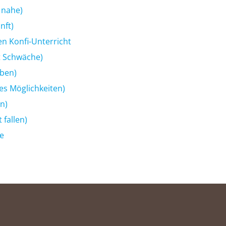
 nahe)
nft)
en Konfi-Unterricht
ft Schwäche)
uben)
es Möglichkeiten)
n)
 fallen)
he