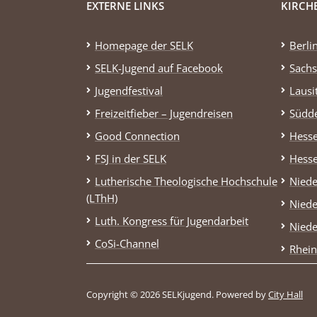
EXTERNE LINKS
KIRCH
Homepage der SELK
Berli
SELK-Jugend auf Facebook
Sachs
Jugendfestival
Lausi
Freizeitfieber – Jugendreisen
Südd
Good Connection
Hess
FSJ in der SELK
Hess
Lutherische Theologische Hochschule
Niede
(LThH)
Niede
Luth. Kongress für Jugendarbeit
Niede
CoSi-Channel
Rhein
Copyright © 2026 SELKjugend.
Powered by
City Hall