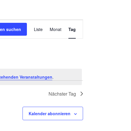
Veranstaltung
gen suchen
Liste
Monat
Tag
Ansichten-
Navigation
tehenden Veranstaltungen
.
Nächster Tag
Kalender abonnieren