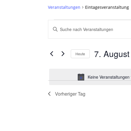
Veranstaltungen
Eintagesveranstaltung
Veranstaltungen
Veranstaltungen
Bitte
für
Suche
Schlüsselwort
eingeben.
7.
und
7. August
Suche
Heute
August
Ansichten,
nach
Datum
2026
Navigation
Veranstaltungen
wählen.
Schlüsselwort.
Keine Veranstaltungen 
Vorheriger Tag