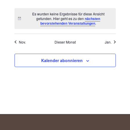
Veranstaltungen
Veranstaltungen
Veranstaltungen
Veranstaltungen
Veranstaltungen
Veranstaltungen
Veranstalt
Es wurden keine Ergebnisse für diese Ansicht
gefunden. Hier geht es zu den
nächsten
Hinweis
bevorstehenden Veranstaltungen
.
Nov.
Dieser Monat
Jan.
Kalender abonnieren