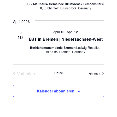
St.- Matthäus- Gemeinde Brunsbrock
Lerchenstraße
8, Kirchlinteln Brunsbrock, Germany
April 2026
April 10
-
April 12
FR.
10
BJT in Bremen | Niedersachsen-West
Bethlehemsgemeinde Bremen
Ludwig-Roselius-
Allee 95, Bremen, Germany
Vorherige
Heute
Veranstaltu
Nächste
Veranstaltungen
Kalender abonnieren