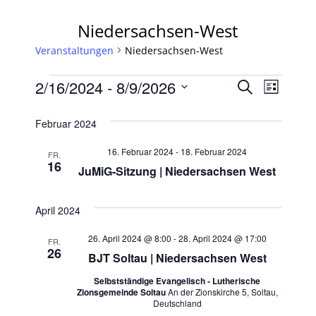
Niedersachsen-West
Veranstaltungen
Niedersachsen-West
Veranstaltungen
Veranst
Veran
2/16/2024
 - 
8/9/2026
Suche
Liste
Ansic
Datum
Suche
Februar 2024
Navig
wählen.
und
16. Februar 2024
-
18. Februar 2024
FR.
16
Ansichte
JuMiG-Sitzung | Niedersachsen West
Navigat
April 2024
26. April 2024 @ 8:00
-
28. April 2024 @ 17:00
FR.
26
BJT Soltau | Niedersachsen West
Selbstständige Evangelisch - Lutherische
Zionsgemeinde Soltau
An der Zionskirche 5, Soltau,
Deutschland