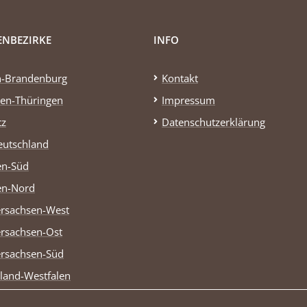
ENBEZIRKE
INFO
n-Brandenburg
Kontakt
en-Thüringen
Impressum
tz
Datenschutzerklärung
eutschland
en-Süd
en-Nord
rsachsen-West
rsachsen-Ost
rsachsen-Süd
land-Westfalen