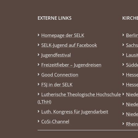
EXTERNE LINKS
KIRCH
Homepage der SELK
Berli
SELK-Jugend auf Facebook
Sachs
Jugendfestival
Lausi
Freizeitfieber – Jugendreisen
Südd
Good Connection
Hess
FSJ in der SELK
Hess
Lutherische Theologische Hochschule
Niede
(LThH)
Niede
Luth. Kongress für Jugendarbeit
Niede
CoSi-Channel
Rhein