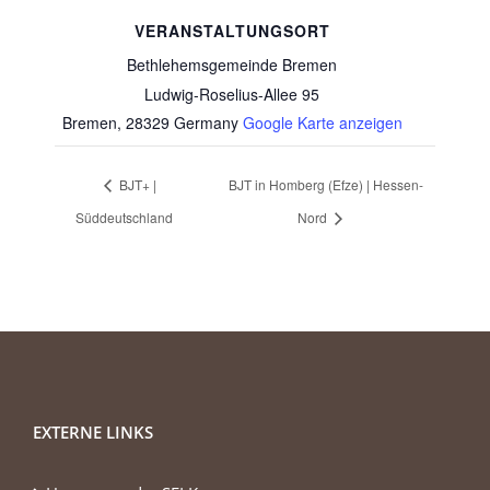
VERANSTALTUNGSORT
Bethlehemsgemeinde Bremen
Ludwig-Roselius-Allee 95
Bremen
,
28329
Germany
Google Karte anzeigen
BJT+ |
BJT in Homberg (Efze) | Hessen-
Süddeutschland
Nord
EXTERNE LINKS