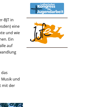
r-BJT in
esden) eine
kte und wie
en. Ein
lle auf
mwandlung
 das
, Musik und
 mit der