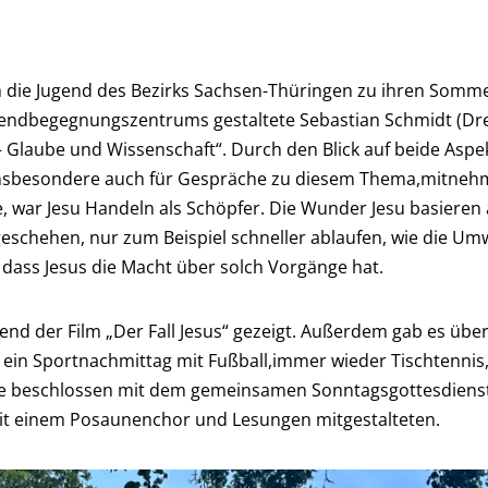
 die Jugend des Bezirks Sachsen-Thüringen zu ihren Somme
gendbegegnungszentrums gestaltete Sebastian Schmidt (Dr
Glaube und Wissenschaft“. Durch den Blick auf beide Aspe
nsbesondere auch für Gespräche zu diesem Thema,mitnehm
 war Jesu Handeln als Schöpfer. Die Wunder Jesu basieren a
eschehen, nur zum Beispiel schneller ablaufen, wie die U
dass Jesus die Macht über solch Vorgänge hat.
der Film „Der Fall Jesus“ gezeigt. Außerdem gab es über
 ein Sportnachmittag mit Fußball,immer wieder Tischtennis
de beschlossen mit dem gemeinsamen Sonntagsgottesdienst
mit einem Posaunenchor und Lesungen mitgestalteten.