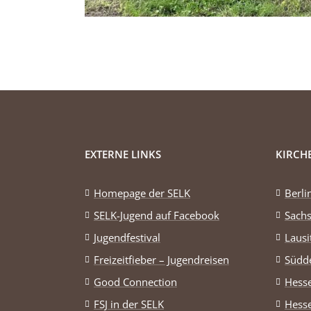
EXTERNE LINKS
KIRCH
Homepage der SELK
Berl
SELK-Jugend auf Facebook
Sach
Jugendfestival
Lausi
Freizeitfieber – Jugendreisen
Südd
Good Connection
Hess
FSJ in der SELK
Hess