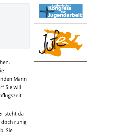
chen,
ie
blinden Mann
” Sie will
flugszeit.
Er steht da
d doch ruhig
b. Sie