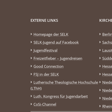
EXTERNE LINKS
KIRCH
Homepage der SELK
Berli
SELK-Jugend auf Facebook
Sachs
Jugendfestival
Lausi
Freizeitfieber – Jugendreisen
Südd
Good Connection
Hess
FSJ in der SELK
Hess
Lutherische Theologische Hochschule
Niede
(LThH)
Niede
Luth. Kongress für Jugendarbeit
Niede
CoSi-Channel
Rhein