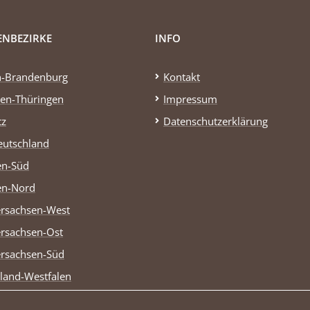
ENBEZIRKE
INFO
n-Brandenburg
Kontakt
en-Thüringen
Impressum
tz
Datenschutzerklärung
eutschland
en-Süd
en-Nord
rsachsen-West
rsachsen-Ost
rsachsen-Süd
land-Westfalen