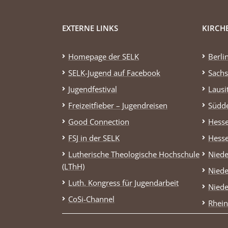
EXTERNE LINKS
KIRCH
Homepage der SELK
Berli
SELK-Jugend auf Facebook
Sachs
Jugendfestival
Lausi
Freizeitfieber – Jugendreisen
Südd
Good Connection
Hess
FSJ in der SELK
Hess
Lutherische Theologische Hochschule
Niede
(LThH)
Niede
Luth. Kongress für Jugendarbeit
Niede
CoSi-Channel
Rhein