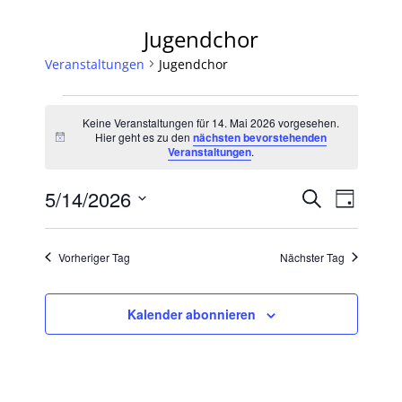
Jugendchor
Veranstaltungen
Jugendchor
Veranstaltungen
Keine Veranstaltungen für 14. Mai 2026 vorgesehen.
für
Hier geht es zu den
nächsten bevorstehenden
Hinweis
Veranstaltungen
.
14.
Veranst
Veran
5/14/2026
Suche
Tag
Mai
Ansic
Datum
Suche
2026
Navig
wählen.
Vorheriger Tag
Nächster Tag
und
Ansichte
Kalender abonnieren
Navigat